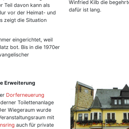
Winfried Kilb die begehrt
r Teil davon kann als
dafür ist lang.
lur vor der Heimat- und
 zeigt die Situation
mer eingerichtet, weil
atz bot. Bis in die 1970er
vangelischer
e Erweiterung
Image
der
Dorferneuerung
oderner Toilettenanlage
 Der Wiegeraum wurde
Veranstaltungsraum mit
insring
auch für private