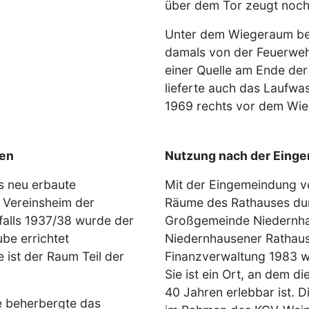
über dem Tor zeugt noch
Unter dem Wiegeraum befi
damals von der Feuerweh
einer Quelle am Ende der 
lieferte auch das Laufwas
1969 rechts vor dem Wie
gen
Nutzung nach der Eing
s neu erbaute
Mit der Eingemeindung v
e Vereinsheim der
Räume des Rathauses dur
falls 1937/38 wurde der
Großgemeinde Niedernha
be errichtet
Niedernhausener Rathaus
 ist der Raum Teil der
Finanzverwaltung 1983 wu
Sie ist ein Ort, an dem d
40 Jahren erlebbar ist. 
e beherbergte das