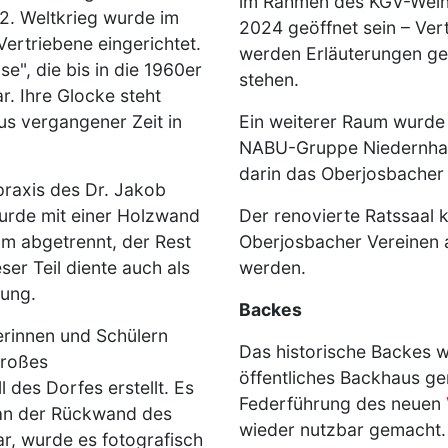
im Rahmen des KGV-Wein
2. Weltkrieg wurde im
2024 geöffnet sein – Ver
ertriebene eingerichtet.
werden Erläuterungen ge
e", die bis in die 1960er
stehen.
r. Ihre Glocke steht
us vergangener Zeit in
Ein weiterer Raum wurde 
NABU-Gruppe Niedernhaus
darin das Oberjosbacher 
raxis des Dr. Jakob
wurde mit einer Holzwand
Der renovierte Ratssaal 
um abgetrennt, der Rest
Oberjosbacher Vereinen
er Teil diente auch als
werden.
tung.
Backes
rinnen und Schülern
Das historische Backes w
großes
öffentliches Backhaus ge
des Dorfes erstellt. Es
Federführung des neuen
 an der Rückwand des
wieder nutzbar gemacht.
r, wurde es fotografisch