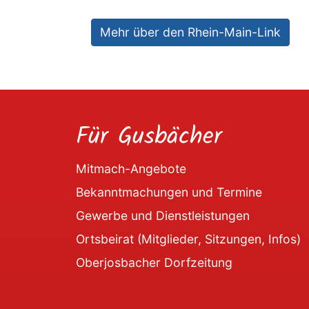
Mehr über den Rhein-Main-Link
Für Gusbächer
Mitmach-Angebote
Bekanntmachungen und Termine
Gewerbe und Dienstleistungen
Ortsbeirat (Mitglieder, Sitzungen, Infos)
Oberjosbacher Dorfzeitung