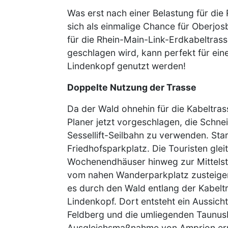
Was erst nach einer Belastung für die
sich als einmalige Chance für Oberjos
für die Rhein-Main-Link-Erdkabeltras
geschlagen wird, kann perfekt für ein
Lindenkopf genutzt werden!
Doppelte Nutzung der Trasse
Da der Wald ohnehin für die Kabeltra
Planer jetzt vorgeschlagen, die Schnei
Sessellift-Seilbahn zu verwenden. Sta
Friedhofsparkplatz. Die Touristen glei
Wochenendhäuser hinweg zur Mittelst
vom nahen Wanderparkplatz zusteige
es durch den Wald entlang der Kabeltr
Lindenkopf. Dort entsteht ein Aussicht
Feldberg und die umliegenden Taunus
Ausgleichsmaßnahme von Amprion erri