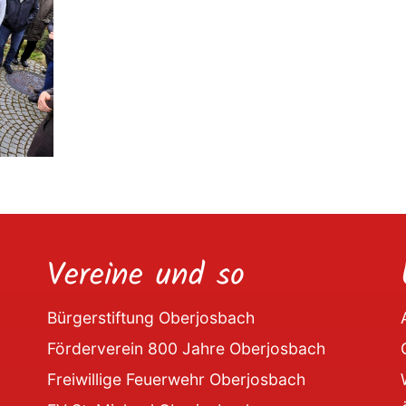
Vereine und so
Bürgerstiftung Oberjosbach
Förderverein 800 Jahre Oberjosbach
Freiwillige Feuerwehr Oberjosbach