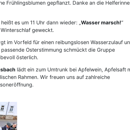
che Frühlingsblumen gepflanzt. Danke an die Helferinn
heißt es um 11 Uhr dann wieder: „
Wasser marsch!
“
 Winterschlaf geweckt.
gt im Vorfeld für einen reibungslosen Wasserzulauf u
ie passende Osterstimmung schmückt die Gruppe
bevoll österlich.
osbach
lädt ein zum Umtrunk bei Apfelwein, Apfelsaft m
ischen Rahmen. Wir freuen uns auf zahlreiche
isoneröffnung.