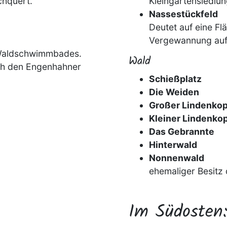
chquert.
Kleingartensiedlun
Nassestückfeld
Deutet auf eine Flä
Vergewannung auf
 Waldschwimmbades.
Wald
ch den Engenhahner
Schießplatz
Die Weiden
Großer Lindenkop
Kleiner Lindenko
Das Gebrannte
Hinterwald
Nonnenwald
ehemaliger Besitz
Im Südosten