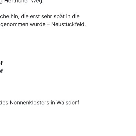
g Heftricher Weg.
che hin, die erst sehr spät in die
genommen wurde – Neustückfeld.
f
pf
 des Nonnenklosters in Walsdorf
: