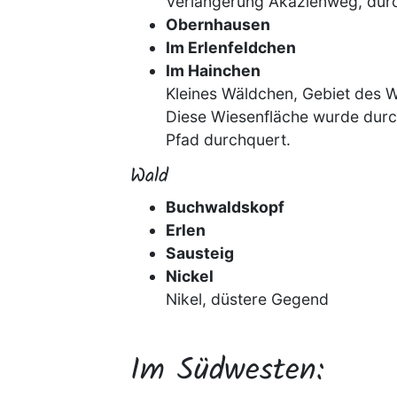
Verlängerung Akazienweg, dur
Obernhausen
Im Erlenfeldchen
Im Hainchen
Kleines Wäldchen, Gebiet des
Diese Wiesenfläche wurde dur
Pfad durchquert.
Wald
Buchwaldskopf
Erlen
Sausteig
Nickel
Nikel, düstere Gegend
Im Südwesten: