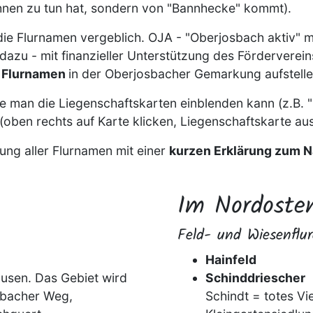
hnen zu tun hat, sondern von "Bannhecke" kommt).
die Flurnamen vergeblich.
OJA - "Oberjosbach aktiv" m
d dazu
- mit finanzieller Unterstützung des Fördervere
n Flurnamen
in der Oberjosbacher Gemarkung aufstelle
ie man die Liegenschaftskarten einblenden kann (z.B. "
(oben rechts auf Karte klicken, Liegenschaftskarte a
ung aller Flurnamen mit einer
kurzen Erklärung zum 
Im Nordoste
Feld- und Wiesenflur
Hainfeld
usen. Das Gebiet wird
Schinddriescher
elbacher Weg,
Schindt = totes Vi