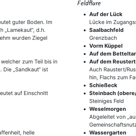
Feldflure
Auf der Lück
utet guter Boden. Im
Lücke im Zugangss
h „Lamekaut“, d.h.
Saalbachfeld
ehm wurden Ziegel
Grenzbach
Vorm Küppel
Auf dem Bettelta
welcher zum Teil bis in
Auf dem Reustert
 Die „Sandkaut“ ist
Auch Raustert/Rust
hin, Flachs zum Fa
Schießeck
utet auf Einschnitt
Steinbach (obere
Steiniges Feld
Weselmorgen
Abgeleitet von „a
Gemeinschaftsnut
fenheit, helle
Wassergarten