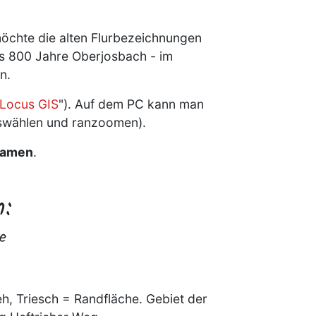
öchte die alten Flurbezeichnungen
ins 800 Jahre Oberjosbach -
im
n.
Locus GIS
")
. Auf dem PC kann man
uswählen und ranzoomen).
Namen
.
n:
e
eh, Triesch = Randfläche. Gebiet der