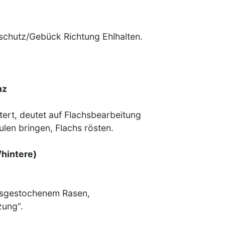
chutz/Gebück Richtung Ehlhalten.
nz
ert, deutet auf Flachsbearbeitung
ulen bringen, Flachs rösten.
/hintere)
usgestochenem Rasen,
zung“.