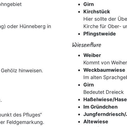
ohngebiet
Girn
Kirchstück
Hier sollte der Üb
g) oder Hünneberg in
Kirche für Ober- 
Pfingstweide
Wiesenflure
Weiber
Kommt von Weiher,
Weckbaumwiese
 Gehölz hinweisen.
Im alten Sprachge
Girn
Bedeutet Dreieck
Haßelwiese/Hase
.
Im Gründchen
Jungferndriesch/
unkt des Pfluges“
Altewiese
der Feldgemarkung.