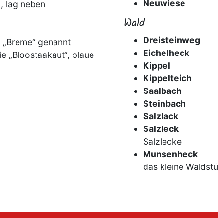
Neuwiese
, lag neben
Wald
Dreisteinweg
ch „Breme“ genannt
Eichelheck
e „Bloostaakaut“, blaue
Kippel
Kippelteich
Saalbach
Steinbach
Salzlack
Salzleck
Salzlecke
Munsenheck
das kleine Waldst