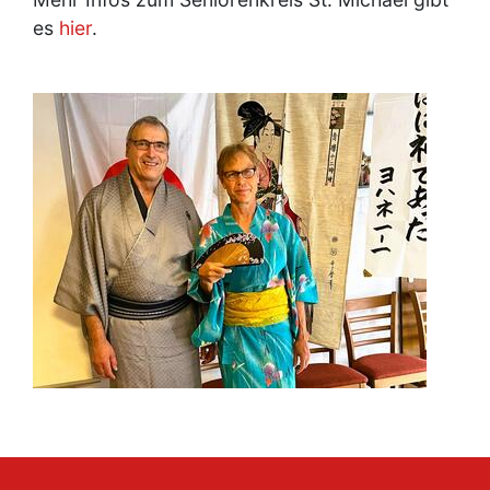
es
hier
.
Image