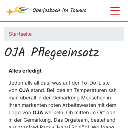
Direkt
Oberjosbach im Taunus
zum
Inhalt
Startseite
OJA Pflegeeinsatz
Alles erledigt
Jedenfalls all das, was auf der To-Do-Liste
von
OJA
stand. Bei idealen Temperaturen sah
man überall in der Gemarkung Menschen in
ihren markanten roten Arbeitswesten mit dem
Logo von
OJA
werkeln. Ob mitten im Ort oder
in der Gemarkung. Das Orgateam, bestehend
aus Manfred Racky, Hansi Schlögl, Wolfgang