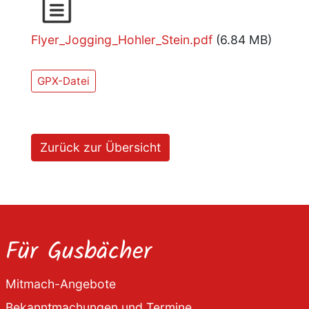
Document
Flyer_Jogging_Hohler_Stein.pdf
(6.84 MB)
GPX-Datei
Zurück zur Übersicht
Für Gusbächer
Mitmach-Angebote
Bekanntmachungen und Termine