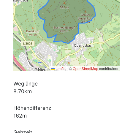
Leaflet
|
©
OpenStreetMap
contributors
Weglänge
8.70km
Höhendifferenz
162m
Gehzeit