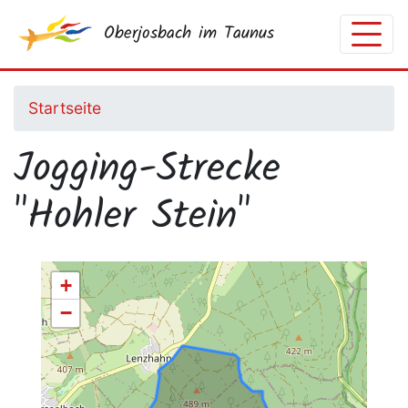
Direkt
Oberjosbach im Taunus
zum
Inhalt
Startseite
Jogging-Strecke
"Hohler Stein"
Weg
+
−